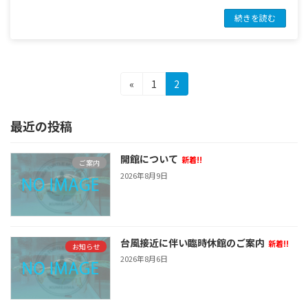
続きを読む
投
固
固
«
1
2
定
定
稿
ペ
ペ
最近の投稿
の
ー
ー
ジ
ジ
ペ
開館について
新着!!
ご案内
ー
2026年8月9日
ジ
送
り
台風接近に伴い臨時休館のご案内
新着!!
お知らせ
2026年8月6日