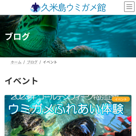
コ
ナ
ン
ビ
テ
ゲ
ン
ー
ツ
シ
ブログ
へ
ョ
ス
ン
キ
に
ッ
移
プ
動
ホーム
ブログ
イベント
イベント
イベント