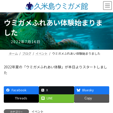
コ
ナ
ン
ビ
テ
ゲ
ン
ー
ウミガメふれあい体験始まりま
ツ
シ
へ
ョ
した
ス
ン
キ
に
2022年7月16日
ッ
移
プ
動
ホーム
ブログ
イベント
ウミガメふれあい体験始まりました
2022年夏の「ウミガメふれあい体験」が本日よりスタートしまし
た
Facebook
X
Bluesky
Threads
LINE
Copy
イベント
カテゴリー