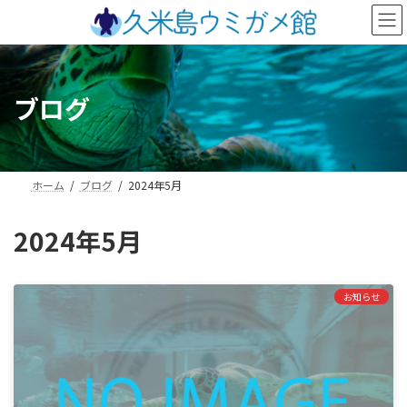
コ
ナ
ン
ビ
テ
ゲ
ン
ー
ツ
シ
ブログ
へ
ョ
ス
ン
キ
に
ッ
移
プ
動
ホーム
ブログ
2024年5月
2024年5月
お知らせ