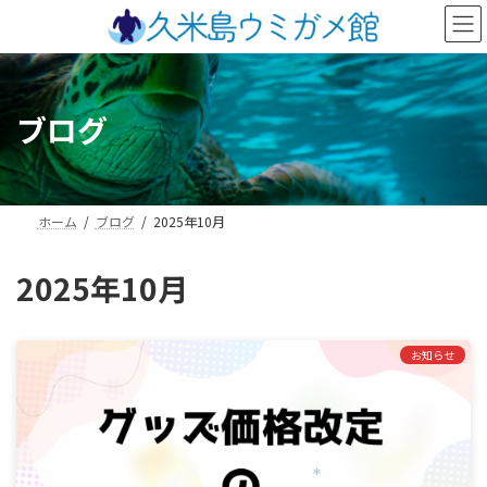
コ
ナ
ン
ビ
テ
ゲ
ン
ー
ツ
シ
ブログ
へ
ョ
ス
ン
キ
に
ッ
移
プ
動
ホーム
ブログ
2025年10月
2025年10月
お知らせ