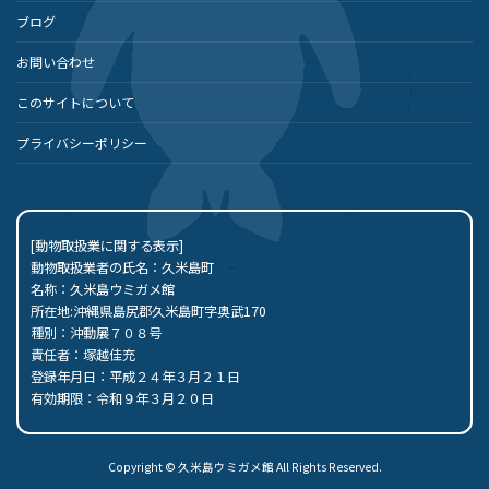
ブログ
お問い合わせ
このサイトについて
プライバシーポリシー
[動物取扱業に関する表示]
動物取扱業者の氏名：久米島町
名称：久米島ウミガメ館
所在地:沖縄県島尻郡久米島町字奥武170
種別：沖動展７０８号
責任者：塚越佳充
登録年月日：平成２４年３月２１日
有効期限：令和９年３月２０日
Copyright © 久米島ウミガメ館 All Rights Reserved.