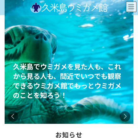
コ
ナ
ン
ビ
テ
ゲ
ン
ー
ツ
シ
へ
ョ
ス
ン
キ
に
ッ
移
プ
動
久米島でウミガメを見た人も、これ
久米島でウミガメを見た人も、これ
から見る人も、間近でいつでも観察
から見る人も、間近でいつでも観察
できるウミガメ館でもっとウミガメ
できるウミガメ館でもっとウミガメ
のことを知ろう！！
のことを知ろう！
2
/
4
お知らせ