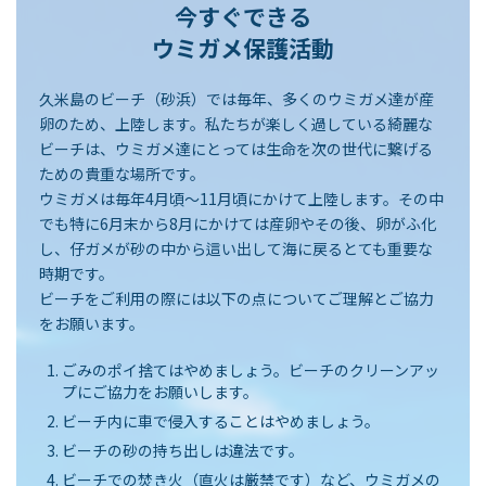
今すぐできる
ウミガメ保護活動
久米島のビーチ（砂浜）では毎年、多くのウミガメ達が産
卵のため、上陸します。私たちが楽しく過している綺麗な
ビーチは、ウミガメ達にとっては生命を次の世代に繋げる
ための貴重な場所です。
ウミガメは毎年4月頃～11月頃にかけて上陸します。その中
でも特に6月末から8月にかけては産卵やその後、卵がふ化
し、仔ガメが砂の中から這い出して海に戻るとても重要な
時期です。
ビーチをご利用の際には以下の点についてご理解とご協力
をお願います。
ごみのポイ捨てはやめましょう。ビーチのクリーンアッ
プにご協力をお願いします。
ビーチ内に車で侵入することはやめましょう。
ビーチの砂の持ち出しは違法です。
ビーチでの焚き火（直火は厳禁です）など、ウミガメの