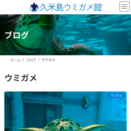
コ
ナ
ン
ビ
テ
ゲ
ン
ー
ツ
シ
ブログ
へ
ョ
ス
ン
キ
に
ッ
移
プ
動
ホーム
ブログ
ウミガメ
ウミガメ
ウミガメ