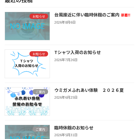
の
ジ
ジ
ペ
台風接近に伴い臨時休館のご案内
新着!!
お知らせ
ー
2026年8月6日
ジ
送
り
Tシャツ入荷のお知らせ
お知らせ
2026年7月26日
ウミガメふれあい体験 ２０２６夏
ご案内
2026年6月25日
臨時休館のお知らせ
ご案内
2026年5月31日