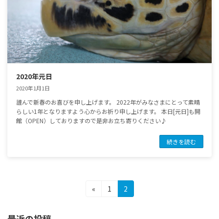
2020年元日
2020年1月1日
謹んで新春のお喜びを申し上げます。 2022年がみなさまにとって素晴
らしい1年となりますよう心からお祈り申し上げます。 本日[元日]も開
館（OPEN）しておりますので是非お立ち寄りください♪
続きを読む
投
固
固
«
1
2
定
定
稿
ペ
ペ
最近の投稿
ー
ー