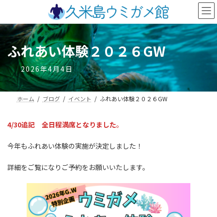
コ
ナ
ン
ビ
テ
ゲ
ン
ー
ツ
シ
ふれあい体験２０２６GW
へ
ョ
ス
ン
2026年4月4日
キ
に
ッ
移
プ
動
ホーム
ブログ
イベント
ふれあい体験２０２６GW
4/30追記
全日程満席となりました
。
今年もふれあい体験の実施が決定しました！
詳細をご覧になりご予約をお願いいたします。