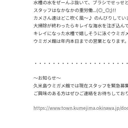
水槽の水をぜーんぶ抜いて、ブラシでせっせ
スタッフはなかなかの重労働...(◎_◎;)!!
カメさん達はどこ吹く風～♪ のんびりしています
大掃除が終わったらキレイな海水を注ぎ込ん
キレイになった水槽で嬉しそうに泳ぐウミガ
ウミガメ館は年内本日までの営業となります
・・・・・・・・・・・・・・・・・・・・
～お知らせ～
久米島ウミガメ館では現在スタッフを緊急募
ご興味のある方はぜひご連絡をお待ちしてお
https://www.town.kumejima.okinawa.jp/do