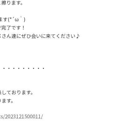
と擦ります。
(*´ω｀)
で完了です！
メさん達にぜひ会いに来てください♪
。
・・・・・・・・・・
集しております。
ります。
cs/2023121500011/