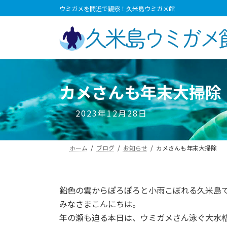
コ
ナ
ウミガメを間近で観察！久米島ウミガメ館
ン
ビ
テ
ゲ
ン
ー
ツ
シ
へ
ョ
ス
ン
カメさんも年末大掃除
キ
に
ッ
移
2023年12月28日
プ
動
ホーム
ブログ
お知らせ
カメさんも年末大掃除
鉛色の雲からぽろぽろと小雨こぼれる久米島
みなさまこんにちは。
年の瀬も迫る本日は、ウミガメさん泳ぐ大水