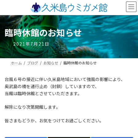
コ
ナ
ン
ビ
テ
ゲ
ン
ー
ツ
シ
臨時休館のお知らせ
へ
ョ
ス
ン
2021年7月21日
キ
に
ッ
移
プ
動
ホーム
ブログ
お知らせ
臨時休館のお知らせ
台風６号の接近に伴い久米島地域において強風の影響により、
奥武島の橋を通行止め（封鎖）していますので、
当館は臨時休館とさせていただきます。
解除になり次第開館します。
皆さまもどうか、お気をつけてお過ごしください。