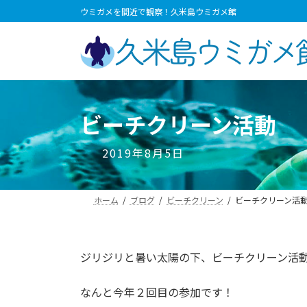
コ
ナ
ウミガメを間近で観察！久米島ウミガメ館
ン
ビ
テ
ゲ
ン
ー
ツ
シ
へ
ョ
ス
ン
ビーチクリーン活動
キ
に
ッ
移
2019年8月5日
プ
動
ホーム
ブログ
ビーチクリーン
ビーチクリーン活
ジリジリと暑い太陽の下、ビーチクリーン活
なんと今年２回目の参加です！