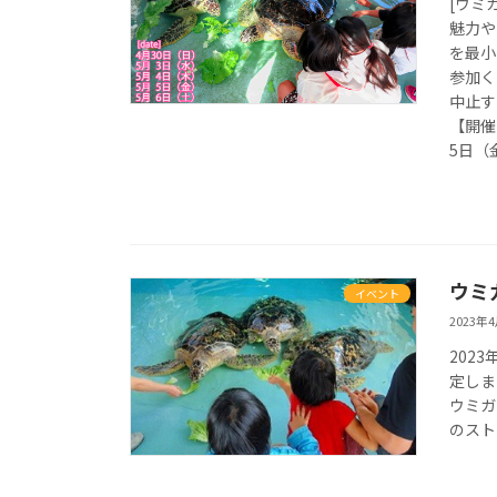
[ウミ
魅力や
を最小
参加く
中止す
【開催
5日（
ウミ
イベント
2023年
202
定しま
ウミガ
のスト