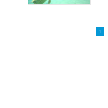
投
固
1
定
稿
ペ
の
ー
ジ
ペ
ー
ジ
送
り