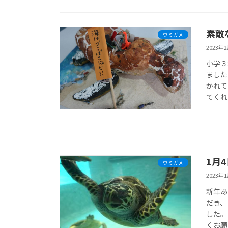
素敵
ウミガメ
2023年
小学３
ました
かれて
てくれ
1月
ウミガメ
2023年
新年あ
だき、
した。
くお願