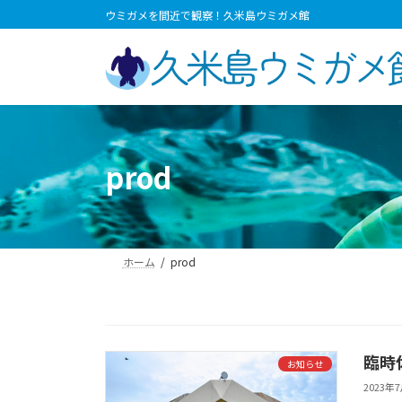
コ
ナ
ウミガメを間近で観察！久米島ウミガメ館
ン
ビ
テ
ゲ
ン
ー
ツ
シ
へ
ョ
ス
ン
キ
に
prod
ッ
移
プ
動
ホーム
prod
臨時
お知らせ
2023年