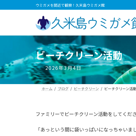
コ
ナ
ウミガメを間近で観察！久米島ウミガメ館
ン
ビ
テ
ゲ
ン
ー
ツ
シ
へ
ョ
ス
ン
ビーチクリーン活動
キ
に
ッ
移
2026年3月4日
プ
動
ホーム
ブログ
ビーチクリーン
ビーチクリーン活
ファミリーでビーチクリーン活動をしてくだ
「あっという間に袋いっぱいになっちゃいま